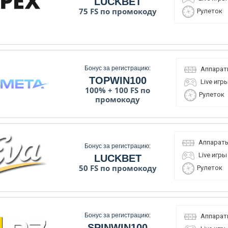
LUCKBET
75 FS по промокоду
Рулеток
Аппара
TOPWIN100
Live игр
100% + 100 FS по
Рулеток
промокоду
Аппарат
Live игры
LUCKBET
50 FS по промокоду
Рулеток
Аппара
SPINWIN100