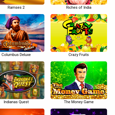
Ramses 2
Riches of India
Columbus Deluxe
Crazy Fruits
Indianas Quest
The Money Game