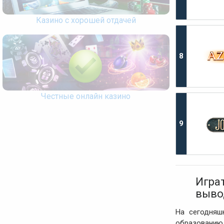
Казино с хорошей отдачей
8
Честные онлайн казино
9
Игра
выво
На сегодняш
образованию