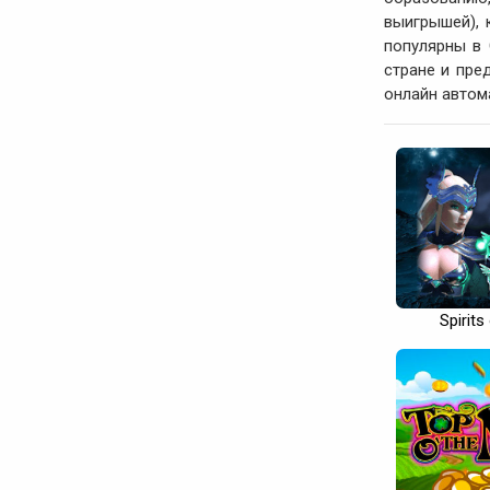
выигрышей), 
популярны в 
стране и пре
онлайн автома
Spirits