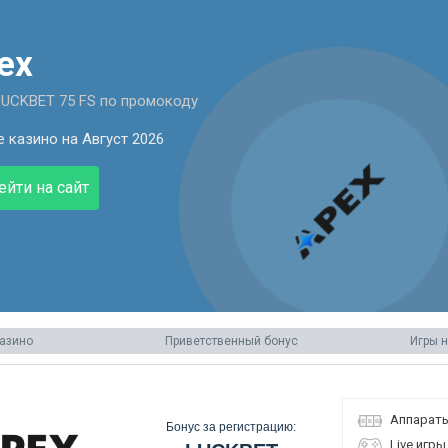
ex
LUCKBET 75 FS по промокоду
 казино на Август 2026
йти на сайт
азино
Приветственный бонус
Игры н
Аппарат
Live игры