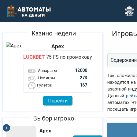
Игровы
Казино недели
Apex
LUCKBET
75 FS по промокоду
Содержани
12000
Аппараты
Так сложило
273
Live игры
находятся на
167
Рулеток
азартной инд
Данный
рейт
Перейти
автоматах. Ч
посещать игр
Выбор игроко
Apex