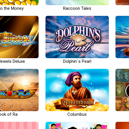
`o the Money
Raccoon Tales
Jewels Deluxe
Dolphin`s Pearl
ook of Ra
Columbus