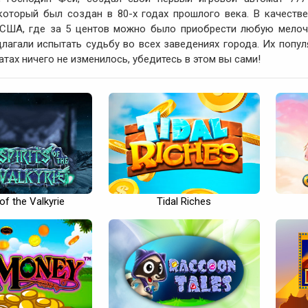
который был создан в 80-х годах прошлого века. В качеств
США, где за 5 центов можно было приобрести любую мелочь.
длагали испытать судьбу во всех заведениях города. Их попул
тах ничего не изменилось, убедитесь в этом вы сами!
 of the Valkyrie
Tidal Riches