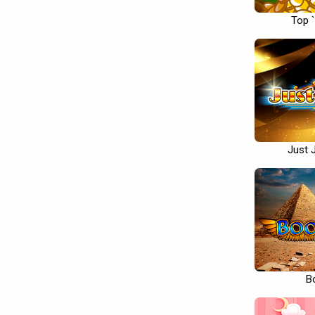
Top 
Just 
B