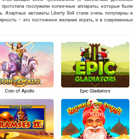
е прототипа послужили копеечные аппараты, которые были
 Азартные автоматы Liberty Bell стали очень популярны в
ярность – это постоянное желание играть, и в современных
Coin of Apollo
Epic Gladiators