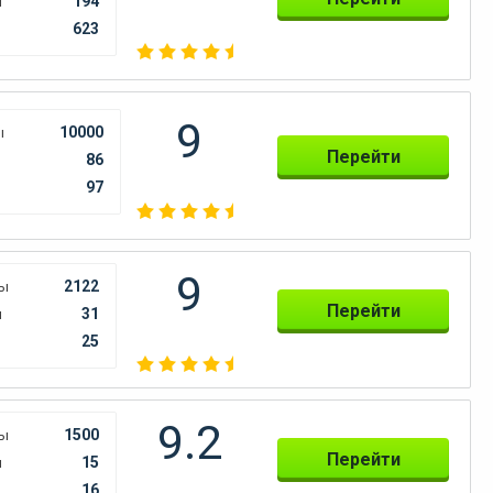
194
ы
623
9
10000
ы
Перейти
86
97
9
2122
ты
Перейти
31
ы
25
9.2
1500
ты
Перейти
15
ы
16