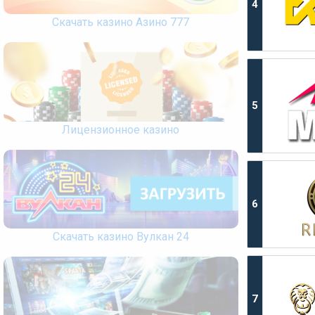
4
Скачать казино Азино 777
5
Лицензионное казино
6
Скачать казино Вулкан 24
7