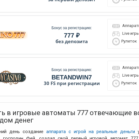
Аппара
Live игр
777 ₽
без депозита
Рулеток
Аппара
Live игр
BETANDWIN7
30 FS при регистрации
Рулеток
ть в игровые автоматы 777 отвечающие 
дом денег
ний день создание
аппарата с игрой на реальные деньги
, господин Фей, создал свой первый игровой автомат 77