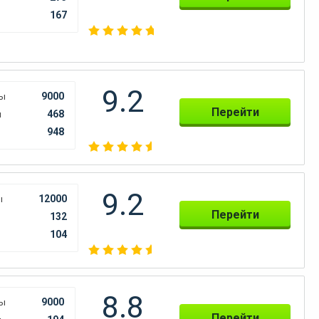
167
9.2
9000
ты
Перейти
468
ы
948
9.2
12000
ы
Перейти
132
104
8.8
9000
ты
Перейти