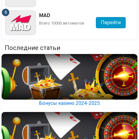
MAD
Перейти
Всего 10000 автоматов
Последние статьи
Бонусы казино 2024-2025