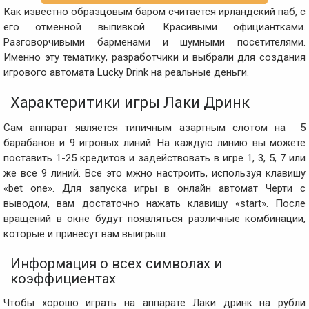
Как известно образцовым баром считается ирландский паб, с
его отменной выпивкой. Красивыми официантками.
Разговорчивыми барменами и шумными посетителями.
Именно эту тематику, разработчики и выбрали для создания
игрового автомата Lucky Drink на реальные деньги.
Характеритики игры Лаки Дринк
Сам аппарат является типичным азартным слотом на 5
барабанов и 9 игровых линий. На каждую линию вы можете
поставить 1-25 кредитов и задействовать в игре 1, 3, 5, 7 или
же все 9 линий. Все это мжно настроить, используя клавишу
«bet one». Для запуска игры в онлайн автомат Черти с
выводом, вам достаточно нажать клавишу «start». После
вращений в окне будут появляться различные комбинации,
которые и принесут вам выигрыш.
Информация о всех символах и
коэффициентах
Чтобы хорошо играть на аппарате Лаки дринк на рубли