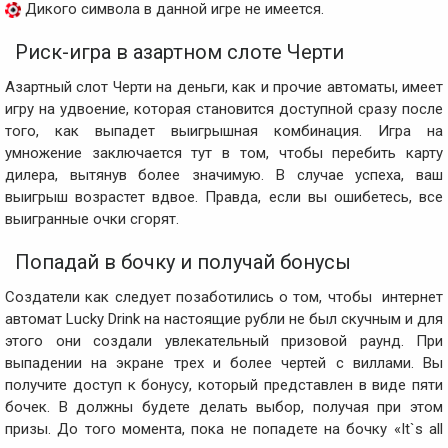
Дикого символа в данной игре не имеется.
Риск-игра в азартном слоте Черти
Азартный слот Черти на деньги, как и прочие автоматы, имеет
игру на удвоение, которая становится доступной сразу после
того, как выпадет выигрышная комбинация. Игра на
умножение заключается тут в том, чтобы перебить карту
дилера, вытянув более значимую. В случае успеха, ваш
выигрыш возрастет вдвое. Правда, если вы ошибетесь, все
выигранные очки сгорят.
Попадай в бочку и получай бонусы
Создатели как следует позаботились о том, чтобы интернет
автомат Lucky Drink на настоящие рубли не был скучным и для
этого они создали увлекательный призовой раунд. При
выпадении на экране трех и более чертей с виллами. Вы
получите доступ к бонусу, который представлен в виде пяти
бочек. В должны будете делать выбор, получая при этом
призы. До того момента, пока не попадете на бочку «It`s all