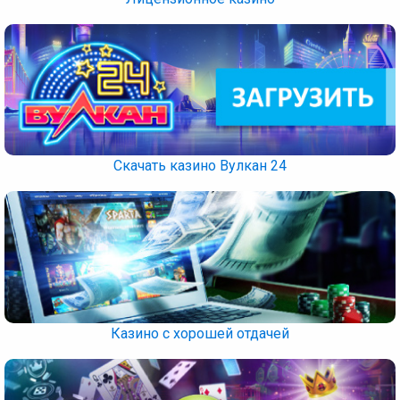
Скачать казино Вулкан 24
Казино с хорошей отдачей