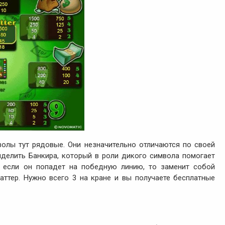
волы тут рядовые. Они незначительно отличаются по своей
ыделить Банкира, который в роли дикого символа помогает
 если он попадет на победную линию, то заменит собой
аттер. Нужно всего 3 на кране и вы получаете бесплатные