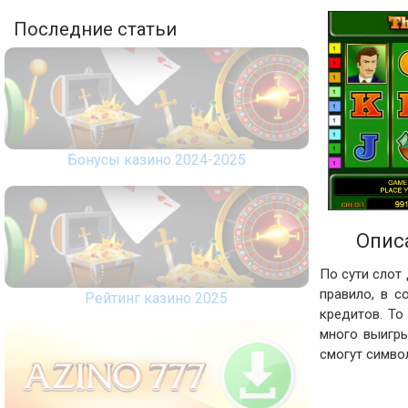
Последние статьи
Бонусы казино 2024-2025
Опис
По сути слот
правило, в с
Рейтинг казино 2025
кредитов. То
много выигры
смогут симво