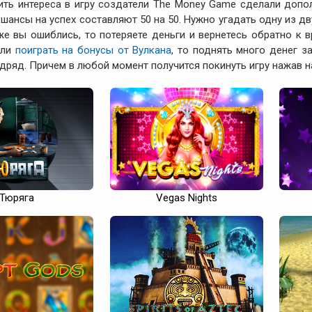
ть интереса в игру создатели The Money Game сделали допо
 шансы на успех составляют 50 на 50. Нужно угадать одну из д
 же вы ошиблись, то потеряете деньги и вернетесь обратно к
или
поиграть на бонусы от Вулкана
, то поднять много денег з
дряд. Причем в любой момент получится покинуть игру нажав на
Тюряга
Vegas Nights