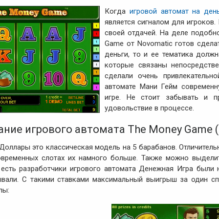
Когда
игровой автомат на ден
является сигналом для игроков.
своей отдачей. На деле подобн
Game от Novomatic готов сделат
деньги, то и ее тематика долж
которые связаны непосредств
сделали очень привлекательно
автомате Мани Гейм современ
игре. Не стоит забывать и п
удовольствие в процессе.
ание игрового автомата The Money Game 
 Доллары это классическая модель на 5 барабанов. Отличительн
овременных слотах их намного больше. Также можно выделит
 есть разработчики игрового автомата Денежная Игра были 
вали. С такими ставками максимальный выигрыш за один сп
лы: