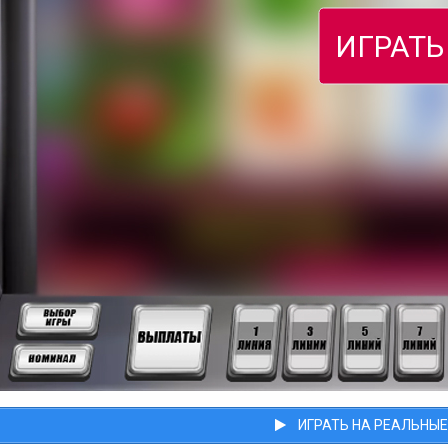
ИГРАТЬ
ИГРАТЬ НА РЕАЛЬНЫЕ