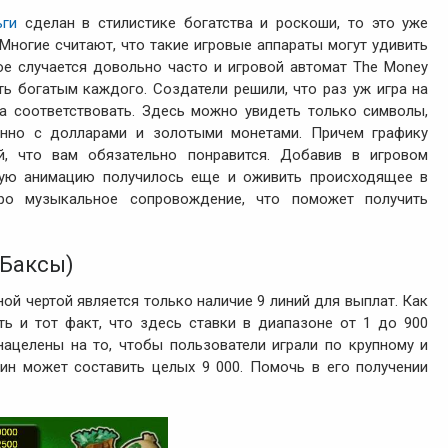
ьги
сделан в стилистике богатства и роскоши, то это уже
 Многие считают, что такие игровые аппараты могут удивить
ое случается довольно часто и игровой автомат The Money
ь богатым каждого. Создатели решили, что раз уж игра на
на соответствовать. Здесь можно увидеть только символы,
енно с долларами и золотыми монетами. Причем графику
й, что вам обязательно понравится. Добавив в игровом
ную анимацию получилось еще и оживить происходящее в
ро музыкальное сопровождение, что поможет получить
(Баксы)
ой чертой является только наличие 9 линий для выплат. Как
ь и тот факт, что здесь ставки в диапазоне от 1 до 900
нацелены на то, чтобы пользователи играли по крупному и
ин может составить целых 9 000. Помочь в его получении