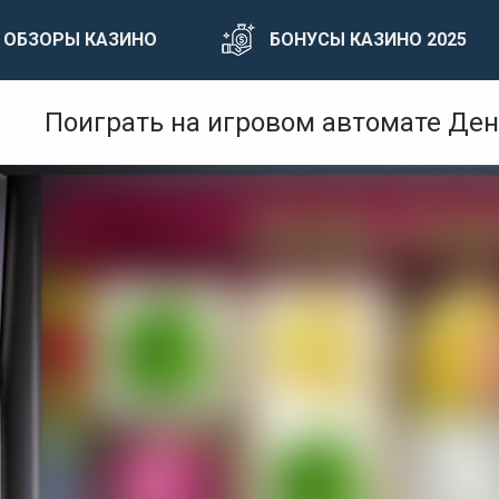
ОБЗОРЫ КАЗИНО
БОНУСЫ КАЗИНО 2025
Поиграть на игровом автомате Де