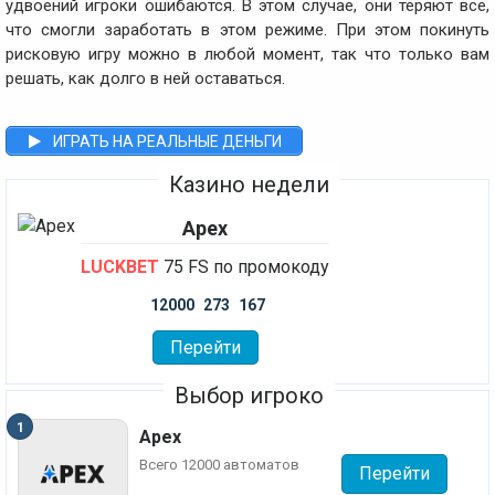
удвоений игроки ошибаются. В этом случае, они теряют все,
что смогли заработать в этом режиме. При этом покинуть
рисковую игру можно в любой момент, так что только вам
решать, как долго в ней оставаться.
ИГРАТЬ НА РЕАЛЬНЫЕ ДЕНЬГИ
Казино недели
Apex
LUCKBET
75 FS по промокоду
12000
273
167
Перейти
Выбор игроко
Apex
Всего 12000 автоматов
Перейти