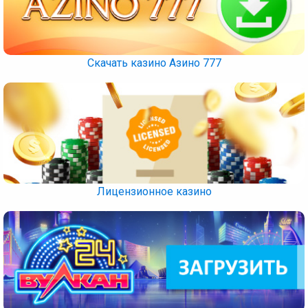
Скачать казино Азино 777
Лицензионное казино