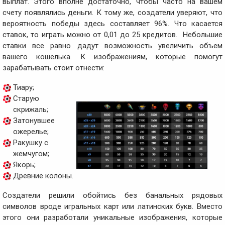
выплат. Этого вполне достаточно, чтобы часто на вашем
счету появлялись деньги. К тому же, создатели уверяют, что
вероятность победы здесь составляет 96%. Что касается
ставок, то играть можно от 0,01 до 25 кредитов. Небольшие
ставки все равно дадут возможность увеличить объем
вашего кошелька. К изображениям, которые помогут
зарабатывать стоит отнести:
Тиару;
Старую
скрижаль;
Затонувшее
ожерелье;
Ракушку с
жемчугом;
Якорь;
Древние колоны.
Создатели решили обойтись без банальных рядовых
символов вроде игральных карт или латинских букв. Вместо
этого они разработали уникальные изображения, которые