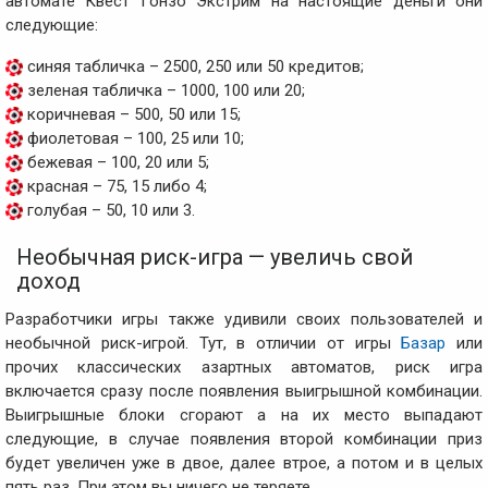
автомате Квест Гонзо Экстрим на настоящие деньги они
следующие:
синяя табличка – 2500, 250 или 50 кредитов;
зеленая табличка – 1000, 100 или 20;
коричневая – 500, 50 или 15;
фиолетовая – 100, 25 или 10;
бежевая – 100, 20 или 5;
красная – 75, 15 либо 4;
голубая – 50, 10 или 3.
Необычная риск-игра — увеличь свой
доход
Разработчики игры также удивили своих пользователей и
необычной риск-игрой. Тут, в отличии от игры
Базар
или
прочих классических азартных автоматов, риск игра
включается сразу после появления выигрышной комбинации.
Выигрышные блоки сгорают а на их место выпадают
следующие, в случае появления второй комбинации приз
будет увеличен уже в двое, далее втрое, а потом и в целых
пять раз. При этом вы ничего не теряете.