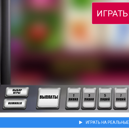
ИГРАТЬ
ИГРАТЬ НА РЕАЛЬНЫЕ