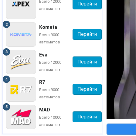
Всего 12000
Перейти
автоматов
Kometa
Перейти
Всего 9000
автоматов
Eva
Перейти
Всего 12000
автоматов
R7
Перейти
Всего 9000
автоматов
MAD
Перейти
Всего 10000
автоматов