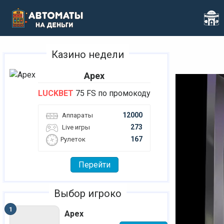
Казино недели
Apex
LUCKBET
75 FS по промокоду
12000
Аппараты
273
Live игры
167
Рулеток
Перейти
Выбор игроко
Apex