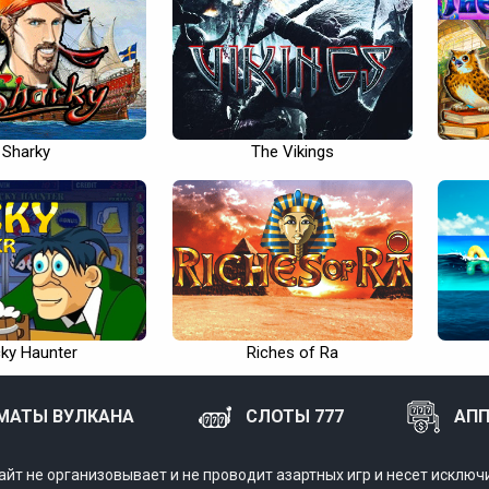
Sharky
The Vikings
ky Haunter
Riches of Ra
МАТЫ ВУЛКАНА
СЛОТЫ 777
АПП
айт не организовывает и не проводит азартных игр и несет искл