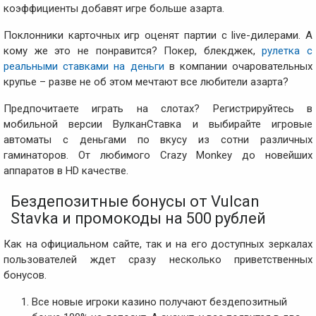
коэффициенты добавят игре больше азарта.
Поклонники карточных игр оценят партии с live-дилерами. А
кому же это не понравится? Покер, блекджек,
рулетка с
реальными ставками на деньги
в компании очаровательных
крупье – разве не об этом мечтают все любители азарта?
Предпочитаете играть на слотах? Регистрируйтесь в
мобильной версии ВулканСтавка и выбирайте игровые
автоматы с деньгами по вкусу из сотни различных
гаминаторов. От любимого Crazy Monkey до новейших
аппаратов в HD качестве.
Бездепозитные бонусы от Vulcan
Stavka и промокоды на 500 рублей
Как на официальном сайте, так и на его доступных зеркалах
пользователей ждет сразу несколько приветственных
бонусов.
Все новые игроки казино получают бездепозитный