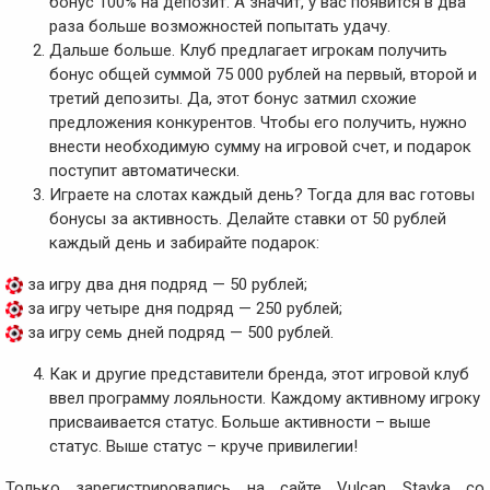
бонус 100% на депозит. А значит, у вас появится в два
раза больше возможностей попытать удачу.
Дальше больше. Клуб предлагает игрокам получить
бонус общей суммой 75 000 рублей на первый, второй и
третий депозиты. Да, этот бонус затмил схожие
предложения конкурентов. Чтобы его получить, нужно
внести необходимую сумму на игровой счет, и подарок
поступит автоматически.
Играете на слотах каждый день? Тогда для вас готовы
бонусы за активность. Делайте ставки от 50 рублей
каждый день и забирайте подарок:
за игру два дня подряд — 50 рублей;
за игру четыре дня подряд — 250 рублей;
за игру семь дней подряд — 500 рублей.
Как и другие представители бренда, этот игровой клуб
ввел программу лояльности. Каждому активному игроку
присваивается статус. Больше активности – выше
статус. Выше статус – круче привилегии!
Только зарегистрировались на сайте Vulcan Stavka со