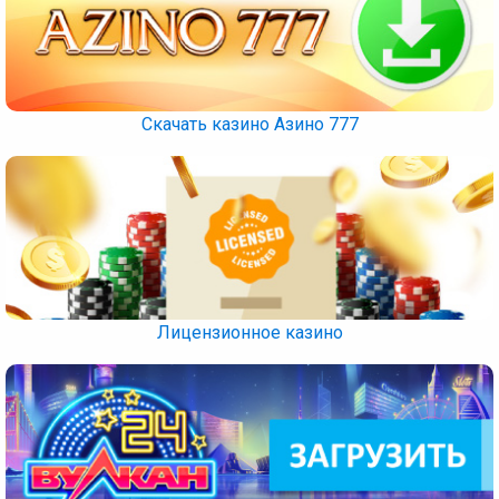
Скачать казино Азино 777
Лицензионное казино