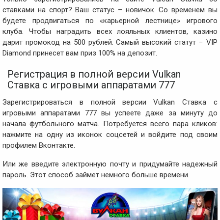
ставками на спорт? Ваш статус – новичок. Со временем вы
будете продвигаться по «карьерной лестнице» игрового
клуба. Чтобы наградить всех лояльных клиентов, казино
дарит промокод на 500 рублей. Самый высокий статут − VIP
Diamond принесет вам приз 100% на депозит.
Регистрация в полной версии Vulkan
Ставка с игровыми аппаратами 777
Зарегистрироваться в полной версии Vulkan Ставка с
игровыми аппаратами 777 вы успеете даже за минуту до
начала футбольного матча. Потребуется всего пара кликов:
нажмите на одну из иконок соцсетей и войдите под своим
профилем Вконтакте.
Или же введите электронную почту и придумайте надежный
пароль. Этот способ займет немного больше времени.