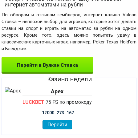
интернет автоматами на рубли
По обзорам и отзывам гемблеров, интернет казино Vulcan
Ставка – неплохой выбор для игроков, которые хотят делать
ставки на спорт и играть на автоматах за рубли на одном
ресурсе. Кроме того, здесь можно попытать удачу в
классических карточных играх, например, Poker Texas Hold’em
и Блекджек.
Перейти в Вулкан Ставка
Казино недели
Apex
LUCKBET
75 FS по промокоду
12000
273
167
Перейти