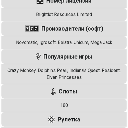
Номер лицензии
Brightlot Resources Limited
Производители (софт)
Novomatic, Igrosoft, Belatra, Unicum, Mega Jack
Популярные игры
Crazy Monkey, Dolphin's Pearl, Indiana's Quest, Resident,
Elven Princesses
Слоты
180
Рулетка