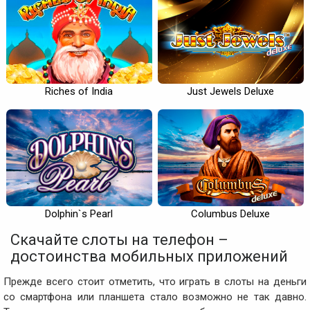
Riches of India
Just Jewels Deluxe
Dolphin`s Pearl
Columbus Deluxe
Скачайте слоты на телефон –
достоинства мобильных приложений
Прежде всего стоит отметить, что играть в слоты на деньги
со смартфона или планшета стало возможно не так давно.