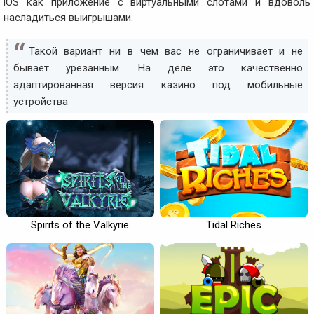
iOS как приложение с виртуальными слотами и вдоволь
насладиться выигрышами.
Такой вариант ни в чем вас не ограничивает и не
бывает урезанным. На деле это качественно
адаптированная версия казино под мобильные
устройства
Spirits of the Valkyrie
Tidal Riches