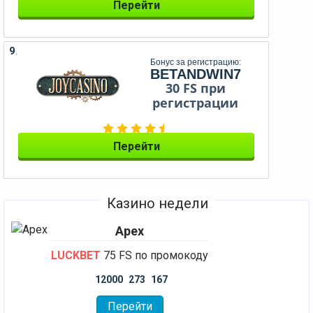
Перейти
9
.
BETANDWIN7
30 FS при
регистрации
Перейти
Казино недели
Apex
LUCKBET
75 FS по промокоду
12000
273
167
Перейти